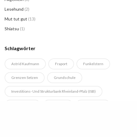
Lesehund
(2)
Mut tut gut
(13)
Shiatsu
(1)
Schlagwörter
Astrid Kaufmann
Fraport
Funkelstern
Grenzen Setzen
Grundschule
Investitions- Und Strukturbank Rheinland-Pfalz (ISB)
Leibnizschule
Lesehund
Leser Helfen
Ludwig-Schwamb-Schule
Mainz
Mainzer Allgemeine Zeitung
MAZ
Miles For More